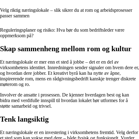
Velg riktig næringslokale – slik sikrer du at rom og arbeidsprosesser
passer sammen
Reguleringsplaner og risiko: Hva bør du som bedriftsleder være
oppmerksom på?
Skap sammenheng mellom rom og kultur
Et næringslokale er mer enn et sted å jobbe – det er en del av
virksomhetens identitet. Innredningen sender signaler om hvem dere er,
og hvordan dere jobber. Et kreativt byrå kan ha nytte av åpne,
inspirerende rom, mens en rådgivningsbedrift kanskje trenger diskrete
møterom og ro.
Involver de ansatte i prosessen. De kjenner hverdagen best og kan
bidra med verdifulle innspill til hvordan lokalet bør utformes for å
støtte samarbeid og trivsel.
Tenk langsiktig
Et næringslokale er en investering i virksomhetens fremtid. Velg derfor
et sted som kan vokse med dere – både fysisk og funksjonelt. Vurder