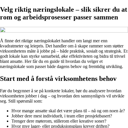
Velg riktig næringslokale – slik sikrer du at
rom og arbeidsprosesser passer sammen
Å finne det riktige næringslokalet handler om langt mer enn
kvadratmeter og leiepris. Det handler om å skape rammer som støtter
virksomhetens måte å jobbe på – både praktisk, sosialt og strategisk. Et
godt lokale kan styrke samarbeid, øke effektiviteten og bidra til trivsel
blant ansatte. Her får du en guide til hvordan du velger et
næringslokale som passer både dagens behov og fremtidig utvikling.
Start med å forstå virksomhetens behov
Før du begynner å se på konkrete lokaler, bør du analysere hvordan
virksomheten jobber i dag – og hvordan den sannsynligvis vil utvikle
seg. Still spørsmål som:
Hvor mange ansatte skal det være plass til – nå og om noen år?
Jobber dere mest individuelt, i team eller prosjektbasert?
Trenger dere møterom, stillerom eller kreative soner?
Hvor mye lager- eller produksjonsplass krever driften?