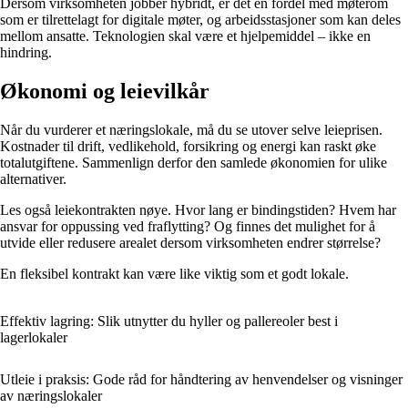
Dersom virksomheten jobber hybridt, er det en fordel med møterom
som er tilrettelagt for digitale møter, og arbeidsstasjoner som kan deles
mellom ansatte. Teknologien skal være et hjelpemiddel – ikke en
hindring.
Økonomi og leievilkår
Når du vurderer et næringslokale, må du se utover selve leieprisen.
Kostnader til drift, vedlikehold, forsikring og energi kan raskt øke
totalutgiftene. Sammenlign derfor den samlede økonomien for ulike
alternativer.
Les også leiekontrakten nøye. Hvor lang er bindingstiden? Hvem har
ansvar for oppussing ved fraflytting? Og finnes det mulighet for å
utvide eller redusere arealet dersom virksomheten endrer størrelse?
En fleksibel kontrakt kan være like viktig som et godt lokale.
Effektiv lagring: Slik utnytter du hyller og pallereoler best i
lagerlokaler
Utleie i praksis: Gode råd for håndtering av henvendelser og visninger
av næringslokaler