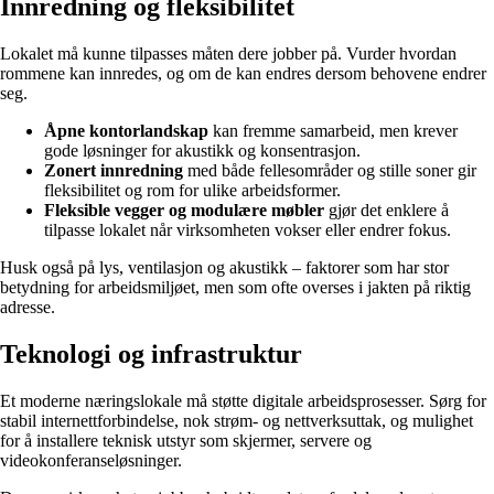
Innredning og fleksibilitet
Lokalet må kunne tilpasses måten dere jobber på. Vurder hvordan
rommene kan innredes, og om de kan endres dersom behovene endrer
seg.
Åpne kontorlandskap
kan fremme samarbeid, men krever
gode løsninger for akustikk og konsentrasjon.
Zonert innredning
med både fellesområder og stille soner gir
fleksibilitet og rom for ulike arbeidsformer.
Fleksible vegger og modulære møbler
gjør det enklere å
tilpasse lokalet når virksomheten vokser eller endrer fokus.
Husk også på lys, ventilasjon og akustikk – faktorer som har stor
betydning for arbeidsmiljøet, men som ofte overses i jakten på riktig
adresse.
Teknologi og infrastruktur
Et moderne næringslokale må støtte digitale arbeidsprosesser. Sørg for
stabil internettforbindelse, nok strøm- og nettverksuttak, og mulighet
for å installere teknisk utstyr som skjermer, servere og
videokonferanseløsninger.