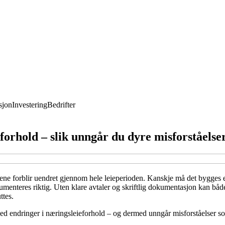
jon
Investering
Bedrifter
orhold – slik unngår du dyre misforståelse
kalene forblir uendret gjennom hele leieperioden. Kanskje må det bygges 
enteres riktig. Uten klare avtaler og skriftlig dokumentasjon kan både
ttes.
ed endringer i næringsleieforhold – og dermed unngår misforståelser so