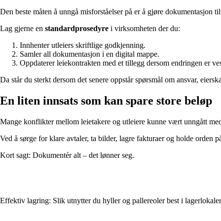
Den beste måten å unngå misforståelser på er å gjøre dokumentasjon til en
Lag gjerne en
standardprosedyre
i virksomheten der du:
Innhenter utleiers skriftlige godkjenning.
Samler all dokumentasjon i en digital mappe.
Oppdaterer leiekontrakten med et tillegg dersom endringen er ves
Da står du sterkt dersom det senere oppstår spørsmål om ansvar, eierskap
En liten innsats som kan spare store beløp
Mange konflikter mellom leietakere og utleiere kunne vært unngått med
Ved å sørge for klare avtaler, ta bilder, lagre fakturaer og holde orden på
Kort sagt: Dokumentér alt – det lønner seg.
Effektiv lagring: Slik utnytter du hyller og pallereoler best i lagerlokale