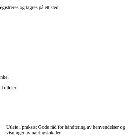
gistreres og lagres på ett sted.
anke.
l utleier.
Utleie i praksis: Gode råd for håndtering av henvendelser og
visninger av næringslokaler