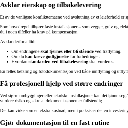
Avklar eierskap og tilbakelevering
Et av de vanligste konflikttemaene ved avslutning av et leieforhold er
Som hovedregel tilhører faste installasjoner – som vegger, gulv og ele
du i noen tilfeller ha krav på kompensasjon.
Avklar derfor alltid:
Om endringene
skal fjernes eller bli stående
ved fraflytting.
Om du
kan kreve godtgjørelse
for forbedringer.
Hvordan
standarden ved tilbakelevering
skal vurderes.
En felles befaring og fotodokumentasjon ved både innflytting og utflyt
Få profesjonell hjelp ved større endringer
Ved større ombygginger eller tekniske installasjoner kan det lønne seg å
vurdere risiko og sikre at dokumentasjonen er fullstendig.
Det kan virke som en ekstra kostnad, men i praksis er det en investerin
Gjør dokumentasjon til en fast rutine