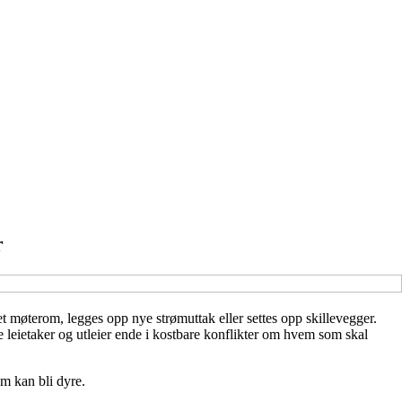
r
et møterom, legges opp nye strømuttak eller settes opp skillevegger.
 leietaker og utleier ende i kostbare konflikter om hvem som skal
m kan bli dyre.