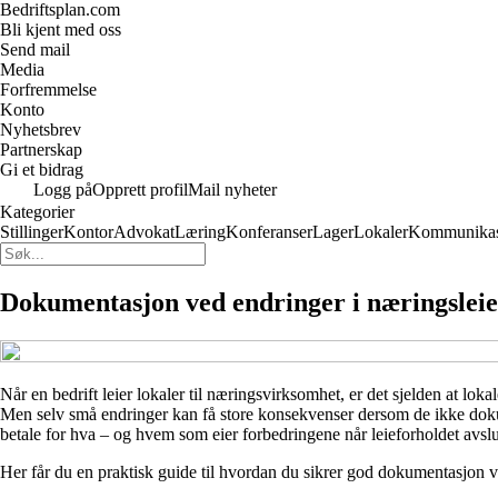
Bedriftsplan.com
Bli kjent med oss
Send mail
Media
Forfremmelse
Konto
Nyhetsbrev
Partnerskap
Gi et bidrag
Logg på
Opprett profil
Mail nyheter
Kategorier
Stillinger
Kontor
Advokat
Læring
Konferanser
Lager
Lokaler
Kommunikas
Dokumentasjon ved endringer i næringsleief
Når en bedrift leier lokaler til næringsvirksomhet, er det sjelden at lo
Men selv små endringer kan få store konsekvenser dersom de ikke dokum
betale for hva – og hvem som eier forbedringene når leieforholdet avslu
Her får du en praktisk guide til hvordan du sikrer god dokumentasjon v