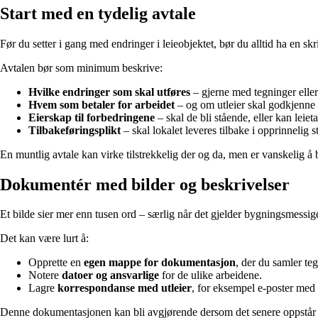
Start med en tydelig avtale
Før du setter i gang med endringer i leieobjektet, bør du alltid ha en sk
Avtalen bør som minimum beskrive:
Hvilke endringer som skal utføres
– gjerne med tegninger eller
Hvem som betaler for arbeidet
– og om utleier skal godkjenne 
Eierskap til forbedringene
– skal de bli stående, eller kan leie
Tilbakeføringsplikt
– skal lokalet leveres tilbake i opprinnelig s
En muntlig avtale kan virke tilstrekkelig der og da, men er vanskelig å b
Dokumentér med bilder og beskrivelser
Et bilde sier mer enn tusen ord – særlig når det gjelder bygningsmessig
Det kan være lurt å:
Opprette en
egen mappe for dokumentasjon
, der du samler tegn
Notere
datoer og ansvarlige
for de ulike arbeidene.
Lagre
korrespondanse med utleier
, for eksempel e-poster med
Denne dokumentasjonen kan bli avgjørende dersom det senere oppstår u