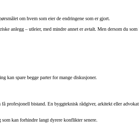
 spørsmålet om hvem som eier de endringene som er gjort.
ktriske anlegg – utleier, med mindre annet er avtalt. Men dersom du som
ting kan spare begge parter for mange diskusjoner.
 få profesjonell bistand. En byggteknisk rådgiver, arkitekt eller advoka
g som kan forhindre langt dyrere konflikter senere.