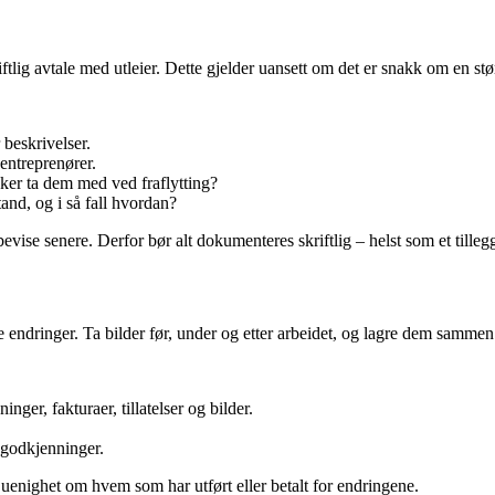
riftlig avtale med utleier. Dette gjelder uansett om det er snakk om en s
 beskrivelser.
entreprenører.
taker ta dem med ved fraflytting?
tand, og i så fall hvordan?
evise senere. Derfor bør alt dokumenteres skriftlig – helst som et tillegg
e endringer. Ta bilder før, under og etter arbeidet, og lagre dem sammen
inger, fakturaer, tillatelser og bilder.
 godkjenninger.
enighet om hvem som har utført eller betalt for endringene.