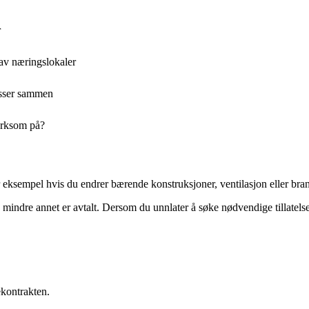
r
 av næringslokaler
passer sammen
erksom på?
 eksempel hvis du endrer bærende konstruksjoner, ventilasjon eller bran
mindre annet er avtalt. Dersom du unnlater å søke nødvendige tillatelser, 
kontrakten.