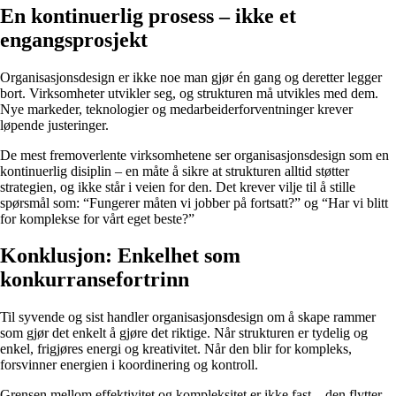
En kontinuerlig prosess – ikke et
engangsprosjekt
Organisasjonsdesign er ikke noe man gjør én gang og deretter legger
bort. Virksomheter utvikler seg, og strukturen må utvikles med dem.
Nye markeder, teknologier og medarbeiderforventninger krever
løpende justeringer.
De mest fremoverlente virksomhetene ser organisasjonsdesign som en
kontinuerlig disiplin – en måte å sikre at strukturen alltid støtter
strategien, og ikke står i veien for den. Det krever vilje til å stille
spørsmål som: “Fungerer måten vi jobber på fortsatt?” og “Har vi blitt
for komplekse for vårt eget beste?”
Konklusjon: Enkelhet som
konkurransefortrinn
Til syvende og sist handler organisasjonsdesign om å skape rammer
som gjør det enkelt å gjøre det riktige. Når strukturen er tydelig og
enkel, frigjøres energi og kreativitet. Når den blir for kompleks,
forsvinner energien i koordinering og kontroll.
Grensen mellom effektivitet og kompleksitet er ikke fast – den flytter