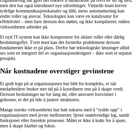
Digitalisering har gjort det enklere å samarbeide på tvers av tid og sted,
men den har også introdusert nye utfordringer. Virtuelle team krever
tydelige kommunikasjonskanaler og tillit, mens automatisering kan
endre roller og ansvar. Teknologien kan være en katalysator for
effektivitet – men bare dersom den støtter, og ikke kompliserer, måten
virksomheten arbeider på.
Et nytt IT-system kan ikke kompensere for uklare roller eller dårlig
beslutningsflyt. Tvert imot kan det forsterke problemene dersom
fundamentet ikke er på plass. Derfor bør teknologiske løsninger alltid
ses som en integrert del av organisasjonsdesignet – ikke som et separat
prosjekt.
Når kostnadene overstiger gevinstene
Et godt tegn på at organisasjonen har blitt for kompleks, er når
medarbeidere bruker mer tid på å koordinere enn på å skape verdi.
Dersom beslutninger tar for lang tid, eller ansvaret forsvinner i
gråsoner, er det på tide å justere strukturen.
Mange norske virksomheter har hatt suksess med å “rydde opp” i
organisasjonen med jevne mellomrom: fjerne unødvendige lag, samle
funksjoner eller forenkle prosesser. Målet er ikke å kutte for å spare,
men å skape klarhet og fokus.