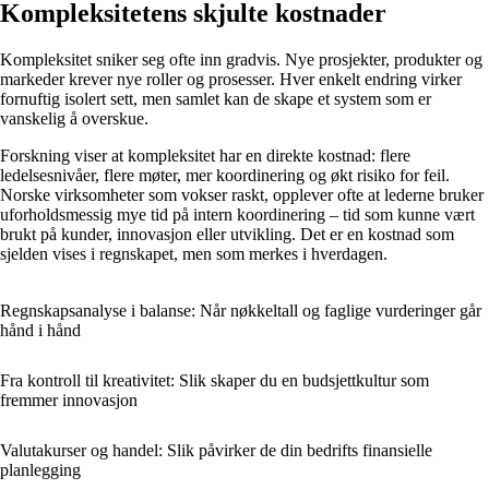
Kompleksitetens skjulte kostnader
Kompleksitet sniker seg ofte inn gradvis. Nye prosjekter, produkter og
markeder krever nye roller og prosesser. Hver enkelt endring virker
fornuftig isolert sett, men samlet kan de skape et system som er
vanskelig å overskue.
Forskning viser at kompleksitet har en direkte kostnad: flere
ledelsesnivåer, flere møter, mer koordinering og økt risiko for feil.
Norske virksomheter som vokser raskt, opplever ofte at lederne bruker
uforholdsmessig mye tid på intern koordinering – tid som kunne vært
brukt på kunder, innovasjon eller utvikling. Det er en kostnad som
sjelden vises i regnskapet, men som merkes i hverdagen.
Regnskapsanalyse i balanse: Når nøkkeltall og faglige vurderinger går
hånd i hånd
Fra kontroll til kreativitet: Slik skaper du en budsjettkultur som
fremmer innovasjon
Valutakurser og handel: Slik påvirker de din bedrifts finansielle
planlegging