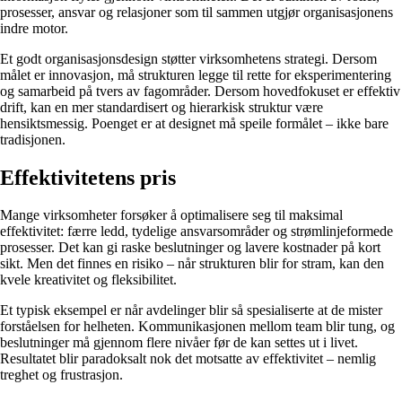
prosesser, ansvar og relasjoner som til sammen utgjør organisasjonens
indre motor.
Et godt organisasjonsdesign støtter virksomhetens strategi. Dersom
målet er innovasjon, må strukturen legge til rette for eksperimentering
og samarbeid på tvers av fagområder. Dersom hovedfokuset er effektiv
drift, kan en mer standardisert og hierarkisk struktur være
hensiktsmessig. Poenget er at designet må speile formålet – ikke bare
tradisjonen.
Effektivitetens pris
Mange virksomheter forsøker å optimalisere seg til maksimal
effektivitet: færre ledd, tydelige ansvarsområder og strømlinjeformede
prosesser. Det kan gi raske beslutninger og lavere kostnader på kort
sikt. Men det finnes en risiko – når strukturen blir for stram, kan den
kvele kreativitet og fleksibilitet.
Et typisk eksempel er når avdelinger blir så spesialiserte at de mister
forståelsen for helheten. Kommunikasjonen mellom team blir tung, og
beslutninger må gjennom flere nivåer før de kan settes ut i livet.
Resultatet blir paradoksalt nok det motsatte av effektivitet – nemlig
treghet og frustrasjon.